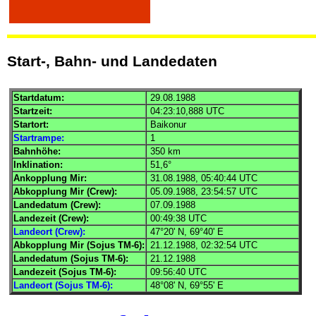
Start-, Bahn- und Landedaten
Startdatum:
29.08.1988
Startzeit:
04:23:10,888
UTC
Startort:
Baikonur
Startrampe:
1
Bahnhöhe:
350 km
Inklination:
51,6°
Ankopplung
Mir
:
31.08.1988, 05:40:44
UTC
Abkopplung
Mir
(Crew):
05.09.1988, 23:54:57
UTC
Landedatum (Crew):
07.09.1988
Landezeit (Crew):
00:49:38
UTC
Landeort (Crew):
47°20' N, 69°40' E
Abkopplung
Mir
(
Sojus
TM-6):
21.12.1988, 02:32:54
UTC
Landedatum (
Sojus
TM-6):
21.12.1988
Landezeit (
Sojus
TM-6):
09:56:40
UTC
Landeort (Sojus TM-6):
48°08' N, 69°55' E