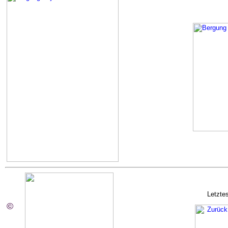
Letzte
©