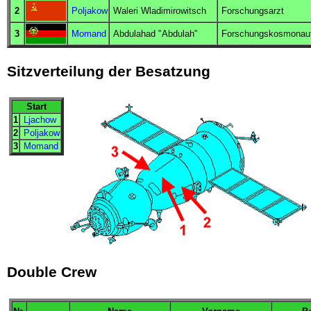
2
Poljakow
Waleri Wladimirowitsch
Forschungsarzt
3
Momand
Abdulahad "Abdulah"
Forschungskosmonau
Sitzverteilung der Besatzung
Start
1
Ljachow
2
Poljakow
3
Momand
Double Crew