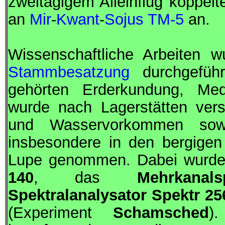
zweitägigem Alleinflug koppel
an
Mir
-
Kwant
-
Sojus TM-5
an.
Wissenschaftliche Arbeiten
Stammbesatzung
durchgefüh
gehörten Erderkundung, Med
wurde nach Lagerstätten ver
und Wasservorkommen sowi
insbesondere in den bergigen
Lupe genommen. Dabei wurden
140
, das
Mehrkanal
Spektralanalysator Spektr 25
(Experiment
Schamsched
)