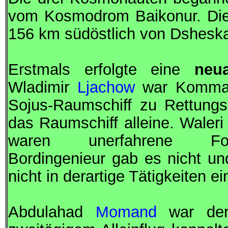
vom Kosmodrom Baikonur. Die
156 km südöstlich von Dshesk
Erstmals erfolgte eine
neu
Wladimir
Ljachow
war
Komma
Sojus
-Raumschiff zu Rettungs
das Raumschiff alleine. Waler
waren unerfahrene
Fo
Bordingenieur
gab es nicht u
nicht in derartige Tätigkeiten e
Abdulahad
Momand
war d