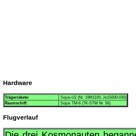
Hardware
Trägerrakete:
Sojus-U2 (Nr. 19M119S Je15000-030)
Raumschiff:
Sojus TM-6 (7K-STM Nr. 56)
Flugverlauf
Die drei Kosmonauten begann