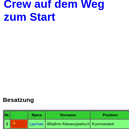
Crew auf dem Weg
zum Start
Besatzung
Nr.
Name
Vorname
Position
1
Ljachow
Wladimir Afanassjewitsch
Kommandant