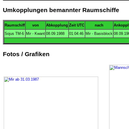
Umkopplungen bemannter Raumschiffe
Raumschiff
von
Abkopplung
Zeit
UTC
nach
Ankopp
Sojus TM-6
Mir - Kwant
08.09.1988
01:04:46
Mir - Basisblock
08.09.19
Fotos / Grafiken