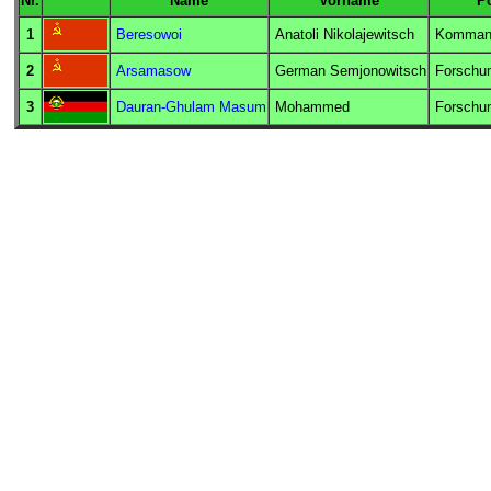
Nr.
Name
Vorname
Po
1
Beresowoi
Anatoli Nikolajewitsch
Komman
2
Arsamasow
German Semjonowitsch
Forschu
3
Dauran-Ghulam Masum
Mohammed
Forschu