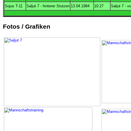
Sojus T-11
Saljut 7 - hinterer Stutzen
13.04.1984
10:27
Saljut 7 - v
Fotos / Grafiken