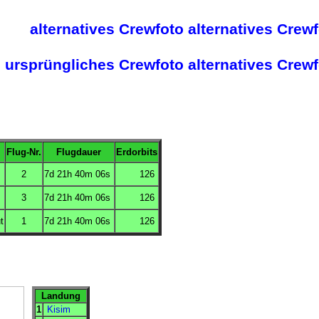
alternatives Crewfoto
alternatives Crew
ursprüngliches Crewfoto
alternatives Crew
Flug-Nr.
Flugdauer
Erdorbits
2
7d 21h 40m 06s
126
3
7d 21h 40m 06s
126
t
1
7d 21h 40m 06s
126
Landung
1
Kisim