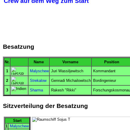
Crew auf dem Weg zum Start
Besatzung
Nr.
Name
Vorname
Position
1
Malyschew
Juri Wassiljewitsch
Kommandant
2
Strekalow
Gennadi Michailowitsch
Bordingenieur
3
Sharma
Rakesh "Rikki"
Forschungskosmonau
Sitzverteilung der Besatzung
Start
1
Malyschew