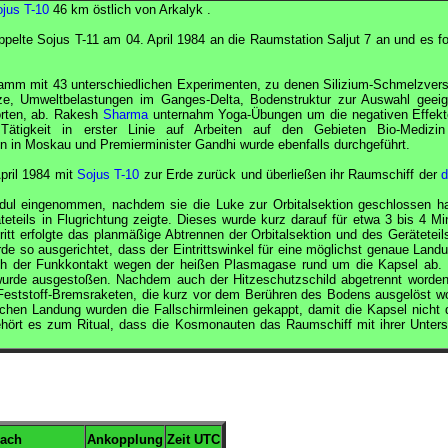
jus T-10
46 km östlich von Arkalyk .
oppelte
Sojus
T-11 am 04. April 1984 an die Raumstation
Saljut
7 an und es fo
ramm mit 43 unterschiedlichen Experimenten, zu denen Silizium-Schmelzver
ze, Umweltbelastungen im Ganges-Delta, Bodenstruktur zur Auswahl geeig
örten, ab. Rakesh
Sharma
unternahm Yoga-Übungen um die negativen Effekt
ätigkeit in erster Linie auf Arbeiten auf den Gebieten Bio-Medizi
n in Moskau und Premierminister Gandhi wurde ebenfalls durchgeführt.
pril 1984 mit
Sojus T-10
zur Erde zurück und überließen ihr Raumschiff der
d
ul eingenommen, nachdem sie die Luke zur Orbitalsektion geschlossen ha
teils in Flugrichtung zeigte. Dieses wurde kurz darauf für etwa 3 bis 4 Mi
itt erfolgte das planmäßige Abtrennen der Orbitalsektion und des Geräteteils
e so ausgerichtet, dass der Eintrittswinkel für eine möglichst genaue Landu
rach der Funkkontakt wegen der heißen Plasmagase rund um die Kapsel ab.
 wurde ausgestoßen. Nachdem auch der Hitzeschutzschild abgetrennt worden
Feststoff-Bremsraketen, die kurz vor dem Berühren des Bodens ausgelöst w
eichen Landung wurden die Fallschirmleinen gekappt, damit die Kapsel nicht 
rt es zum Ritual, dass die Kosmonauten das Raumschiff mit ihrer Untersc
ach
Ankopplung
Zeit
UTC