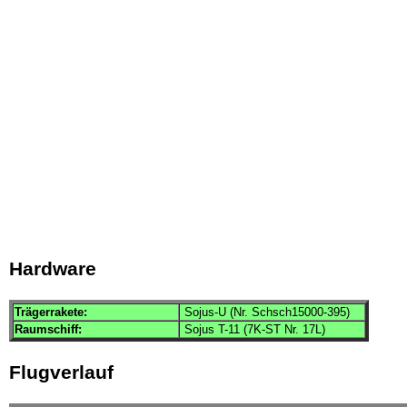
Hardware
Trägerrakete:
Sojus-U (Nr. Schsch15000-395)
Raumschiff:
Sojus T-11 (7K-ST Nr. 17L)
Flugverlauf