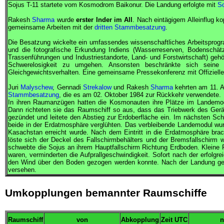
Sojus
T-11 startete vom Kosmodrom Baikonur. Die Landung erfolgte mit
So
Rakesh
Sharma
wurde
erster Inder im All
. Nach eintägigem Alleinflug k
gemeinsame Arbeiten mit der
dritten Stammbesatzung
.
Die Besatzung wickelte ein umfassendes wissenschaftliches Arbeitsprog
und die fotografische Erkundung Indiens (Wasserreserven, Bodenschät
Trassenführungen und Industriestandorte, Land- und Forstwirtschaft) geh
Schwerelosigkeit zu umgehen. Ansonsten beschränkte sich seine T
Gleichgewichtsverhalten. Eine gemeinsame Pressekonferenz mit Offizielle
Juri
Malyschew
, Gennadi
Strekalow
und Rakesh
Sharma
kehrten am 11. A
Stammbesatzung
, die es am 02. Oktober 1984 zur Rückkehr verwendete.
In ihren Raumanzügen hatten die Kosmonauten ihre Plätze im Landemod
Dann richteten sie das Raumschiff so aus, dass das Triebwerk des Geräte
gezündet und leitete den Abstieg zur Erdoberfläche ein. Im nächsten Schr
beide in der Erdatmosphäre verglühten. Das verbleibende Landemodul wurd
Kasachstan erreicht wurde. Nach dem Eintritt in die Erdatmosphäre b
löste sich der Deckel des Fallschirmbehälters und der Bremsfallschirm
schwebte die
Sojus
an ihrem Hauptfallschirm Richtung Erdboden. Kleine 
waren, verminderten die Aufprallgeschwindigkeit. Sofort nach der erfolgr
den Wind über den Boden gezogen werden konnte. Nach der Landung gehö
versehen.
Umkopplungen bemannter Raumschiffe
Raumschiff
von
Abkopplung
Zeit
UTC
n