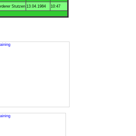
orderer Stutzen
13.04.1984
10:47