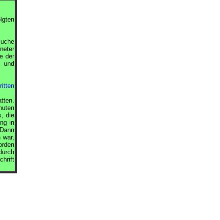
lgten
suche
neter
e der
n und
ritten
tten.
nuten
, die
ng in
 Dann
 war,
orden
durch
hrift