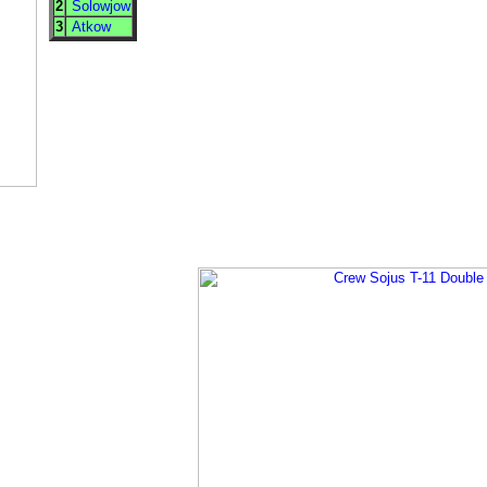
2
Solowjow
3
Atkow