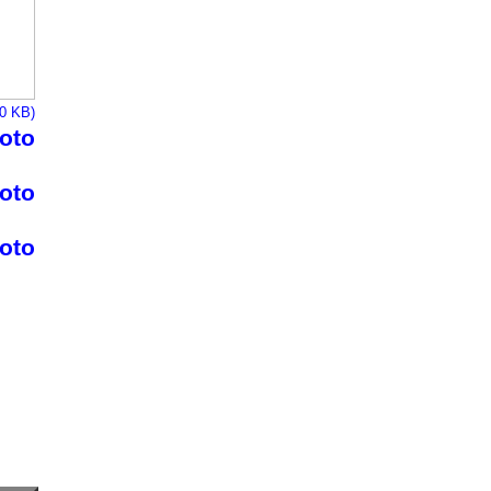
60 KB)
foto
foto
foto