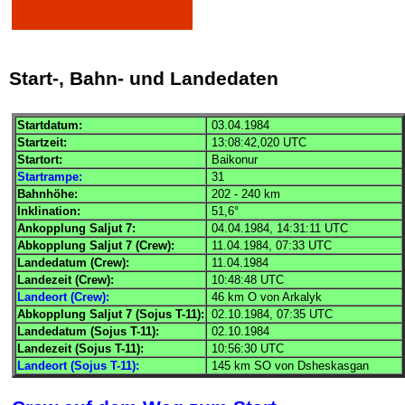
Start-, Bahn- und Landedaten
Startdatum:
03.04.1984
Startzeit:
13:08:42,020
UTC
Startort:
Baikonur
Startrampe:
31
Bahnhöhe:
202 - 240 km
Inklination:
51,6°
Ankopplung
Saljut
7:
04.04.1984, 14:31:11
UTC
Abkopplung
Saljut
7 (Crew):
11.04.1984, 07:33
UTC
Landedatum (Crew):
11.04.1984
Landezeit (Crew):
10:48:48
UTC
Landeort (Crew):
46 km O von Arkalyk
Abkopplung
Saljut
7 (
Sojus
T-11):
02.10.1984, 07:35
UTC
Landedatum (
Sojus
T-11):
02.10.1984
Landezeit (
Sojus
T-11):
10:56:30
UTC
Landeort (Sojus T-11):
145 km SO von Dsheskasgan