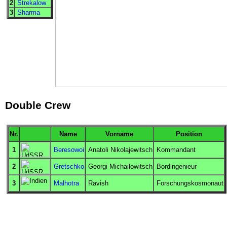
2
Strekalow
3
Sharma
Double Crew
Nr.
Name
Vorname
Position
1
Beresowoi
Anatoli Nikolajewitsch
Kommandant
2
Gretschko
Georgi Michailowitsch
Bordingenieur
3
Malhotra
Ravish
Forschungskosmonaut