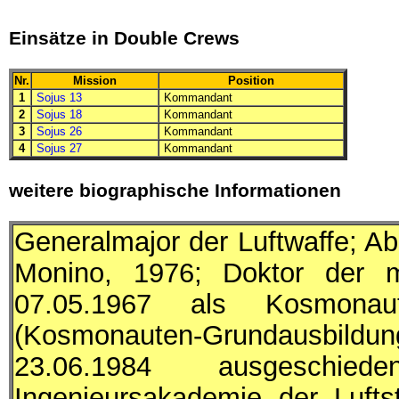
Einsätze in Double Crews
Nr.
Mission
Position
1
Sojus 13
Kommandant
2
Sojus 18
Kommandant
3
Sojus 26
Kommandant
4
Sojus 27
Kommandant
weitere biographische Informationen
Generalmajor der Luftwaffe; A
Monino, 1976; Doktor der mi
07.05.1967 als Kosmonau
(Kosmonauten-Grundausbil
23.06.1984 ausgeschie
Ingenieursakademie der Luftst