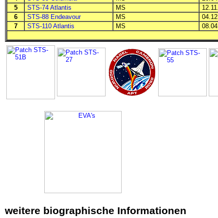
5
STS-74 Atlantis
MS
12.11.
6
STS-88 Endeavour
MS
04.12.
7
STS-110 Atlantis
MS
08.04.
weitere biographische Informationen