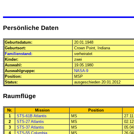
Persönliche Daten
Geburtsdatum:
20.01.1948
Geburtsort:
Crown Point, Indiana
Familienstand:
verheiratet
Kinder:
zwei
Auswahl:
19.05.1980
Auswahlgruppe:
NASA-9
Position:
MSP
Status:
ausgeschieden 20.01.2012
Raumflüge
Nr.
Mission
Position
1
STS-61B Atlantis
MS
27.11.
2
STS-27 Atlantis
MS
02.12.
3
STS-37 Atlantis
MS
05.04.
4
STS-55 Columbia
MS
26.04.