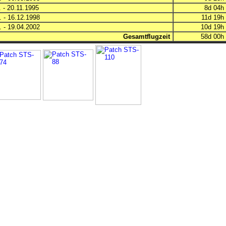
 - 20.11.1995
8d 04
 - 16.12.1998
11d 19
 - 19.04.2002
10d 19
Gesamtflugzeit
58d 00