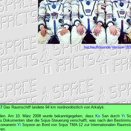
hochauflösende Version (8
17
Das Raumschiff landete 94 km nordnordöstlich von Arkalyk.
rden. Am 10. März 2008 wurde bekanntgegeben, dass
Ko
San durch
Yi
So
u Dokumenten über die
Sojus
-Steuerung verschafft, was nach den Bestimm
 Koreanerin
Yi
Soyeon an Bord von
Sojus
TMA-12 zur Internationalen Raumsta
ren.