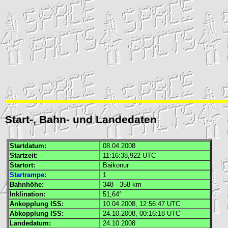
Start-, Bahn- und Landedaten
Startdatum:
08.04.2008
Startzeit:
11:16:38,922
UTC
Startort:
Baikonur
Startrampe:
1
Bahnhöhe:
348 - 358 km
Inklination:
51,64°
Ankopplung
ISS
:
10.04.2008, 12:56:47
UTC
Abkopplung
ISS
:
24.10.2008, 00:16:18
UTC
Landedatum:
24.10.2008