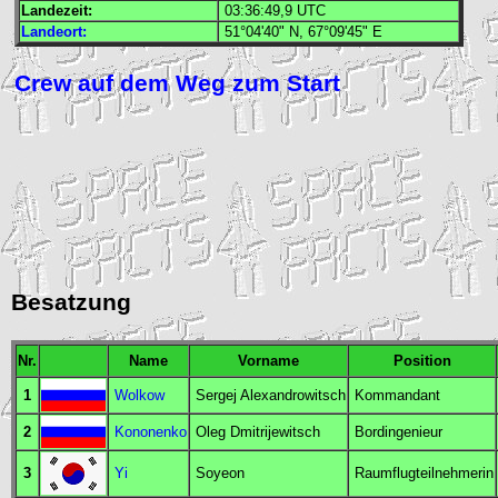
Landezeit:
03:36:49,9
UTC
Landeort:
51°04'40" N, 67°09'45" E
Crew auf dem Weg zum Start
Besatzung
Nr.
Name
Vorname
Position
1
Wolkow
Sergej Alexandrowitsch
Kommandant
2
Kononenko
Oleg Dmitrijewitsch
Bordingenieur
3
Yi
Soyeon
Raumflugteilnehmerin