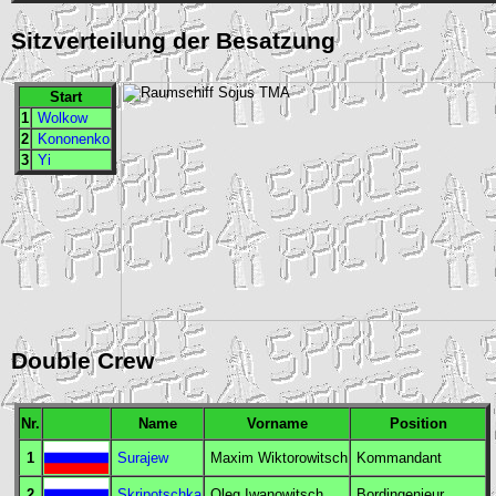
Sitzverteilung der Besatzung
Start
1
Wolkow
2
Kononenko
3
Yi
Double Crew
Nr.
Name
Vorname
Position
1
Surajew
Maxim Wiktorowitsch
Kommandant
2
Skripotschka
Oleg Iwanowitsch
Bordingenieur