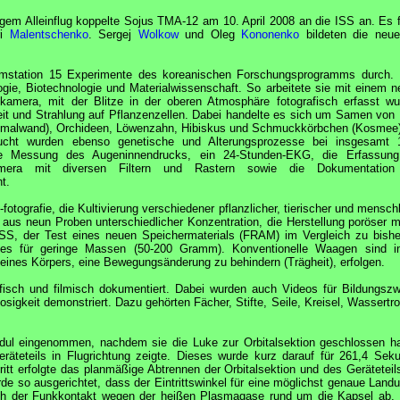
gem Alleinflug koppelte
Sojus
TMA-12 am 10. April 2008 an die
ISS
an. Es f
ri
Malentschenko
. Sergej
Wolkow
und Oleg
Kononenko
bildeten die ne
aumstation 15 Experimente des koreanischen Forschungsprogramms durch.
gie, Biotechnologie und Materialwissenschaft. So arbeitete sie mit einem n
amera, mit der Blitze in der oberen Atmosphäre fotografisch erfasst wu
t und Strahlung auf Pflanzenzellen. Dabei handelte es sich um Samen von 
schmalwand), Orchideen, Löwenzahn, Hibiskus und Schmuckkörbchen (Kosmee)
ucht wurden ebenso genetische und Alterungsprozesse bei insgesamt 
ßige Messung des Augeninnendrucks, ein 24-Stunden-EKG, die Erfassun
amera mit diversen Filtern und Rastern sowie die Dokumentation
t.
grafie, die Kultivierung verschiedener pflanzlicher, tierischer und menschl
 aus neun Proben unterschiedlicher Konzentration, die Herstellung poröser me
ISS
, der Test eines neuen Speichermaterials (FRAM) im Vergleich zu bishe
es für geringe Massen (50-200 Gramm). Konventionelle Waagen sind i
ines Körpers, eine Bewegungsänderung zu behindern (Trägheit), erfolgen.
fisch und filmisch dokumentiert. Dabei wurden auch Videos für Bildungsz
sigkeit demonstriert. Dazu gehörten Fächer, Stifte, Seile, Kreisel, Wassertro
ul eingenommen, nachdem sie die Luke zur Orbitalsektion geschlossen ha
äteteils in Flugrichtung zeigte. Dieses wurde kurz darauf für 261,4 Sek
itt erfolgte das planmäßige Abtrennen der Orbitalsektion und des Geräteteils
e so ausgerichtet, dass der Eintrittswinkel für eine möglichst genaue Landu
rach der Funkkontakt wegen der heißen Plasmagase rund um die Kapsel ab.