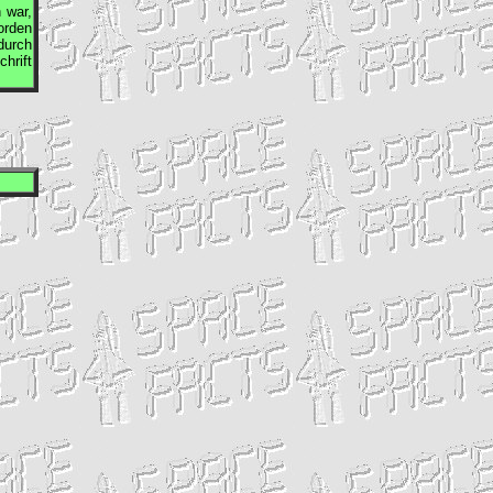
 war,
orden
durch
hrift