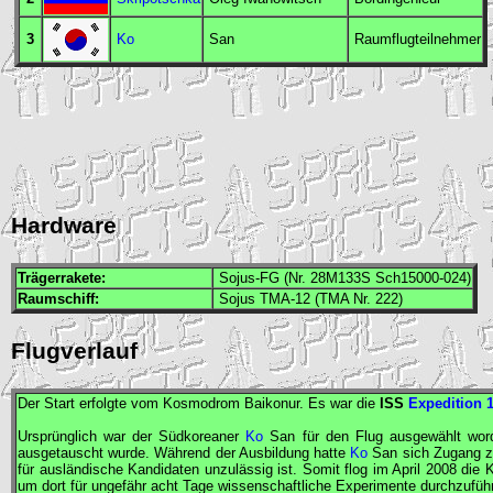
3
Ko
San
Raumflugteilnehmer
Hardware
Trägerrakete:
Sojus-FG (Nr. 28M133S Sch15000-024)
Raumschiff:
Sojus TMA-12 (TMA Nr. 222)
Flugverlauf
Der Start erfolgte vom Kosmodrom Baikonur. Es war die
ISS
Expedition 
Ursprünglich war der Südkoreaner
Ko
San für den Flug ausgewählt wo
ausgetauscht wurde. Während der Ausbildung hatte
Ko
San sich Zugang z
für ausländische Kandidaten unzulässig ist. Somit flog im April 2008 die
um dort für ungefähr acht Tage wissenschaftliche Experimente durchzufüh