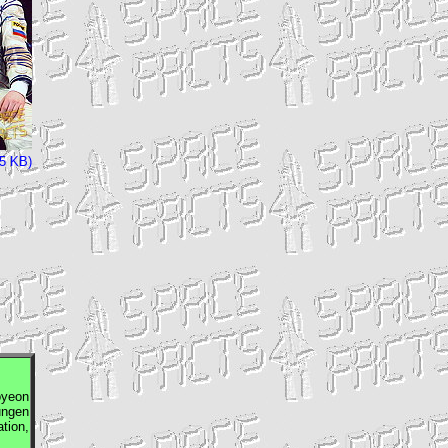
35 KB)
yeon
ungen
tion,