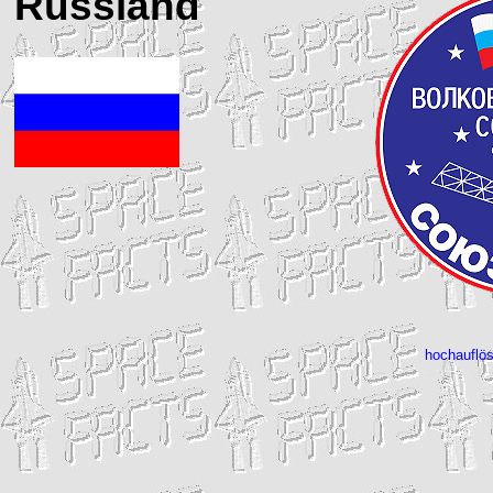
Russland
hochauflös