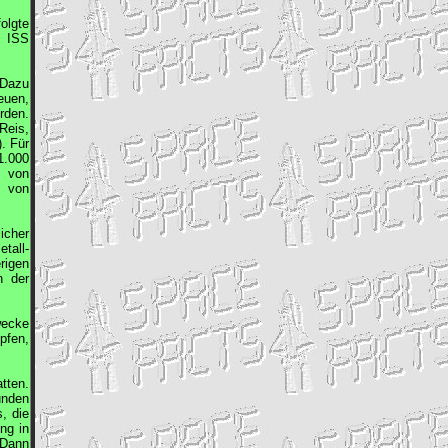
olgte
ue
ISS
 Dazu
euen,
rden.
Reis,
. Für
1.000
g von
 von
icher
tall-
rigen
n der
wecke
pfen,
tten.
unden
, die
ng in
 Dann