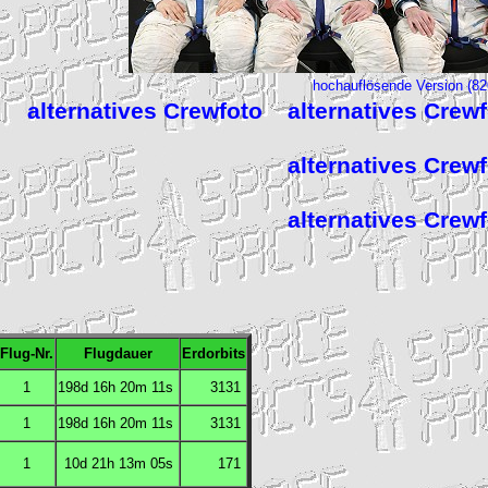
hochauflösende Version (8
alternatives Crewfoto
alternatives Crew
alternatives Crew
alternatives Crew
Flug-Nr.
Flugdauer
Erdorbits
1
198d 16h 20m 11s
3131
1
198d 16h 20m 11s
3131
1
10d 21h 13m 05s
171