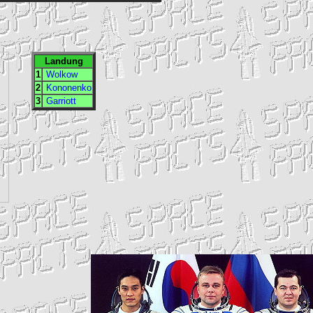
Landung
1
Wolkow
2
Kononenko
3
Garriott