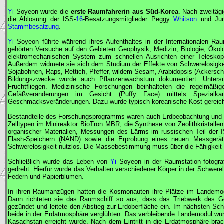
Yi
Soyeon wurde die
erste Raumfahrerin aus Süd-Korea
. Nach zweitägi
die Ablösung der
ISS
-
16
-Besatzungsmitglieder Peggy
Whitson
und Ju
Stammbesatzung
.
Yi
Soyeon führte während ihres Aufenthaltes in der Internationalen R
gehörten Versuche auf den Gebieten Geophysik, Medizin, Biologie, Ökolo
elektromechanischen System zum schnellen Ausrichten einer Teleskopk
Außerdem widmete sie sich dem Studium der Effekte von Schwerelosigkei
Sojabohnen, Raps, Rettich, Pfeffer, wildem Sesam, Arabidopsis (Acker
Bildungszwecke wurde auch Pflanzenwachstum dokumentiert. Unters
Fruchtfliegen. Medizinische Forschungen beinhalteten die regelmä
Gefäßveränderungen im Gesicht (Puffy Face) mittels Spezialk
Geschmacksveränderungen. Dazu wurde typisch koreanische Kost gereich
Bestandteile des Forschungsprogramms waren auch Erdbeobachtung und -foto
Zelltypen im Minireaktor BioTron MBR, die Synthese von Zeolithkristallen
organischer Materialien, Messungen des Lärms im russischen Teil der
Flash-Speichern (NAND) sowie die Erprobung eines neuen Messgerät
Schwerelosigkeit nutzlos. Die Massebestimmung muss über die Fähigkeit e
Schließlich wurde das Leben von
Yi
Soyeon in der Raumstation fotogra
gedreht. Hierfür wurde das Verhalten verschiedener Körper in der Schwerelo
Federn und Papierblumen.
In ihren Raumanzügen hatten die Kosmonauten ihre Plätze im Landemod
Dann richteten sie das Raumschiff so aus, dass das Triebwerk des Ger
gezündet und leitete den Abstieg zur Erdoberfläche ein. Im nächsten Schr
beide in der Erdatmosphäre verglühten. Das verbleibende Landemodul wurd
Kasachstan erreicht wurde. Nach dem Eintritt in die Erdatmosphäre b