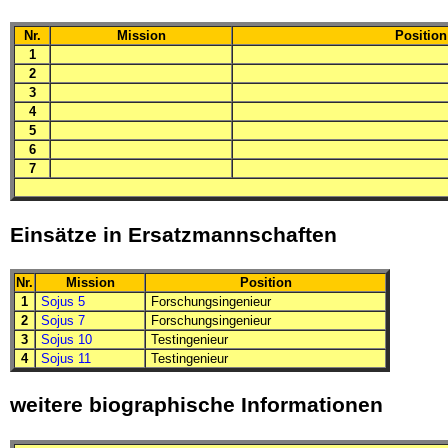
Nr.
Mission
Position
1
2
3
4
5
6
7
Einsätze in Ersatzmannschaften
Nr.
Mission
Position
1
Sojus 5
Forschungsingenieur
2
Sojus 7
Forschungsingenieur
3
Sojus 10
Testingenieur
4
Sojus 11
Testingenieur
weitere biographische Informationen