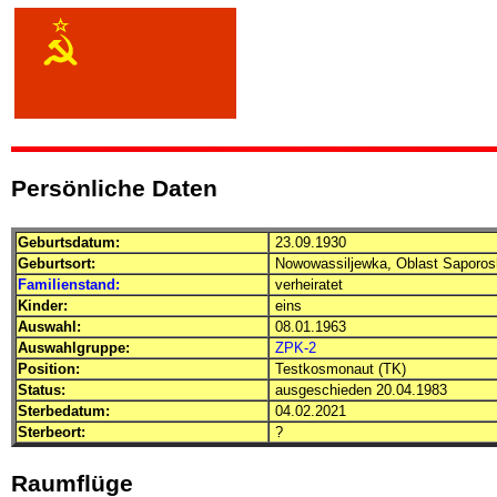
Persönliche Daten
Geburtsdatum:
23.09.1930
Geburtsort:
Nowowassiljewka, Oblast Saporos
Familienstand:
verheiratet
Kinder:
eins
Auswahl:
08.01.1963
Auswahlgruppe:
ZPK-2
Position:
Testkosmonaut (TK)
Status:
ausgeschieden 20.04.1983
Sterbedatum:
04.02.2021
Sterbeort:
?
Raumflüge