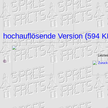
hochauflösende Version (594 K
Letztes
©