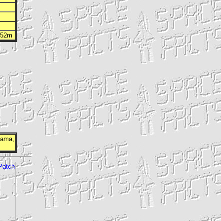
h 52m
bama,