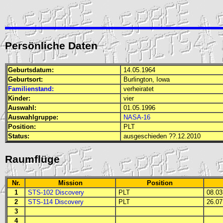
Persönliche Daten
Geburtsdatum:
14.05.1964
Geburtsort:
Burlington, Iowa
Familienstand:
verheiratet
Kinder:
vier
Auswahl:
01.05.1996
Auswahlgruppe:
NASA-16
Position:
PLT
Status:
ausgeschieden ??.12.2010
Raumflüge
Nr.
Mission
Position
1
STS-102 Discovery
PLT
08.03.
2
STS-114 Discovery
PLT
26.07.
3
4