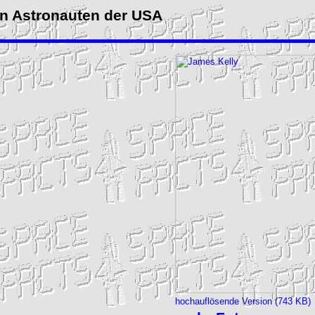
n Astronauten der USA
hochauflösende Version (743 KB)