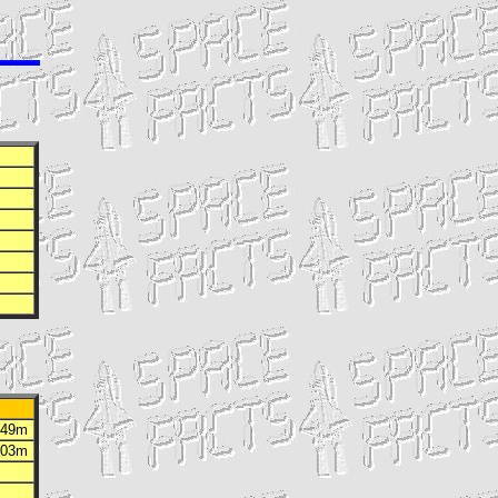
h 49m
h 03m