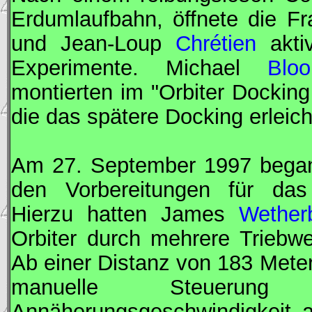
Erdumlaufbahn, öffnete die F
und Jean-Loup
Chrétien
akti
Experimente. Michael
Bloo
montierten im "Orbiter Dockin
die das spätere Docking erleicht
Am 27. September 1997 begann
den Vorbereitungen für da
Hierzu hatten James
Wether
Orbiter durch mehrere Triebw
Ab einer Distanz von 183 Me
manuelle Steuerun
Annäherungsgeschwindigkeit a