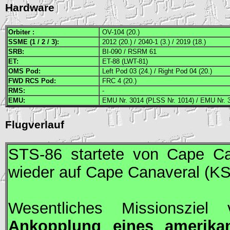
Hardware
Orbiter :
OV-104 (20.)
SSME
(1 / 2 / 3):
2012 (20.) / 2040-1 (3.) / 2019 (18.)
SRB
:
BI-090 / RSRM 61
ET:
ET-88 (LWT-81)
OMS
Pod:
Left Pod 03 (24.) / Right Pod 04 (20.)
FWD
RCS
Pod:
FRC 4 (20.)
RMS
:
-
EMU
:
EMU Nr. 3014 (PLSS Nr. 1014) / EMU Nr. 
Flugverlauf
STS-86 startete von Cape Ca
wieder auf Cape Canaveral (
K
Wesentliches Missionszie
Ankopplung eines amerika