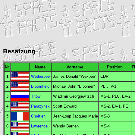
Besatzung
Nr.
Name
Vorname
Position
F
1
Wetherbee
James Donald "Wexbee"
CDR
2
Bloomfield
Michael John "Bloomer"
PLT
,
IV
-1
3
Titow
Wladimir Georgjewitsch
MS
-1,
PLC
,
EV
-2
4
Parazynski
Scott Edward
MS
-2,
EV
-1,
FE
5
Chrétien
Jean-Loup Jacques Marie
MS
-3
6
Lawrence
Wendy Barrien
MS
-4