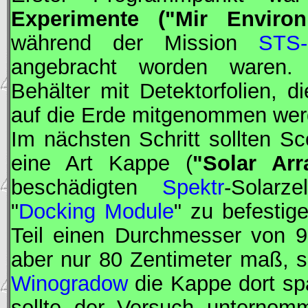
Experimente ("
Mir
Environm
während der Mission
STS-
angebracht worden waren
Behälter mit Detektorfolien, d
auf die Erde mitgenommen werd
Im nächsten Schritt sollten Sc
eine Art Kappe (
"Solar Ar
beschädigten
Spektr
-Solarz
"
Docking Module
" zu befesti
Teil einen Durchmesser von 9
aber nur 80 Zentimeter maß, s
Winogradow
die Kappe dort sp
sollte der Versuch unterno