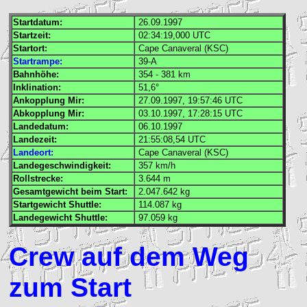
Startdatum:
26.09.1997
Startzeit:
02:34:19,000
UTC
Startort:
Cape Canaveral (
KSC
)
Startrampe:
39-A
Bahnhöhe:
354 - 381 km
Inklination:
51,6°
Ankopplung
Mir
:
27.09.1997, 19:57:46
UTC
Abkopplung
Mir
:
03.10.1997, 17:28:15
UTC
Landedatum:
06.10.1997
Landezeit:
21:55:08,54
UTC
Landeort:
Cape Canaveral (
KSC
)
Landegeschwindigkeit:
357 km/h
Rollstrecke:
3.644 m
Gesamtgewicht beim Start:
2.047.642 kg
Startgewicht Shuttle:
114.087 kg
Landegewicht Shuttle:
97.059 kg
Crew auf dem Weg
zum Start