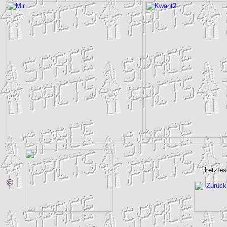
Letztes
©