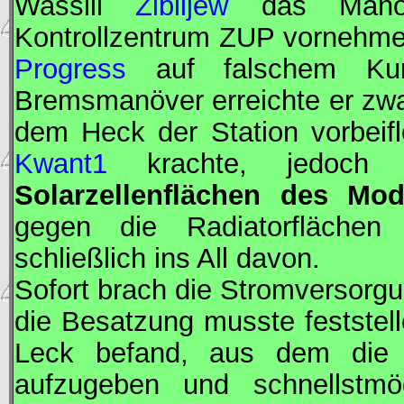
Wassili
Ziblijew
das Manöv
Kontrollzentrum
ZUP
vornehmen
Progress
auf falschem Kurs
Bremsmanöver erreichte er zwa
dem Heck der Station vorbeifl
Kwant1
krachte, jedoc
Solarzellenflächen des Mo
gegen die Radiatorflächen 
schließlich ins All davon.
Sofort brach die Stromversorg
die Besatzung musste feststel
Leck befand, aus dem die 
aufzugeben und schnellstmö