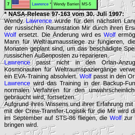
7
Lawrence
*
Wendy Barrien
MS
-5
*
NASA
-Release 97-163 vom 30. Juli 1997:
Wendy
Lawrence
wurde für den nächsten Langz
der russischen Raumstation
Mir
durch ihren Ers
Wolf
ersetzt. Die Änderung wird es
Wolf
ermögl
Mann für Weltraumausstiege zu fungieren, di
Monaten geplant sind, um das beschädigte Spe
russischen Außenposten zu reparieren.
Lawrence
passt nicht in den Orlan-Anzug
Kosmonauten für Weltraumspaziergänge verwe
ein
EVA
-Training absolviert.
Wolf
passt in den Or
Lawrence
wird das Training in der Backup-F
normalen Verfahren für den unwahrscheinlich
gebraucht wird, fortsetzen.
Aufgrund ihres Wissens und ihrer Erfahrung mi
mit der Crew-Transfer-Logistik für die
Mir
wird d
im September auf STS-86 fliegen, die
Wolf
zur 
bringen wird.