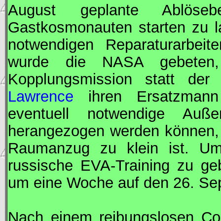
August geplante Ablöseb
Gastkosmonauten starten zu l
notwendigen Reparaturarbei
wurde die
NASA
gebeten,
Kopplungsmission statt der
Lawrence
ihren Ersatzman
eventuell notwendige Auße
herangezogen werden können, w
Raumanzug zu klein ist. 
russische
EVA
-Training zu g
um eine Woche auf den 26. Se
Nach einem reibungslosen Cou