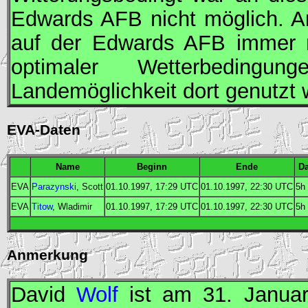
Edwards
AFB
nicht möglich. 
auf der Edwards
AFB
immer n
optimaler Wetterbeding
Landemöglichkeit dort genutzt 
EVA-Daten
Name
Beginn
Ende
Da
EVA
Parazynski
, Scott
01.10.1997, 17:29
UTC
01.10.1997, 22:30
UTC
5h
EVA
Titow
, Wladimir
01.10.1997, 17:29
UTC
01.10.1997, 22:30
UTC
5h
Anmerkung
David
Wolf
ist am 31. Janua