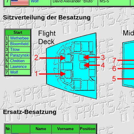
7
Wolf
David Alexander "Bluto"
MS
-5
Sitzverteilung der Besatzung
Start
1
Wetherbee
2
Bloomfield
3
Titow
4
Parazynski
5
Chrétien
6
Lawrence
7
Wolf
Ersatz-Besatzung
Nr.
Name
Vorname
Position