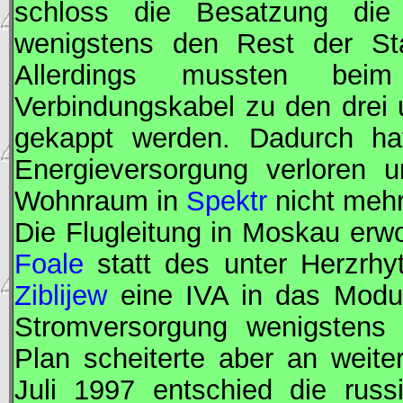
schloss die Besatzung d
wenigstens den Rest der Sta
Allerdings mussten be
Verbindungskabel zu den drei 
gekappt werden. Dadurch h
Energieversorgung verloren
Wohnraum in
Spektr
nicht mehr
Die Flugleitung in Moskau er
Foale
statt des unter Herzrhy
Ziblijew
eine
IVA
in das Mod
Stromversorgung wenigstens t
Plan scheiterte aber an weit
Juli 1997 entschied die russ