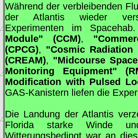
Während der verbleibenden Fl
der Atlantis wieder vers
Experimenten im Spacehab
Module" (CCM)
,
"Commerc
(CPCG)
,
"Cosmic Radiation 
(CREAM)
,
"Midcourse Space
Monitoring Equipment" (R
Modification with Pulsed L
GAS
-Kanistern liefen die Exp
Die Landung der Atlantis verz
Florida starke Winde un
Witterungsbedingt war an die