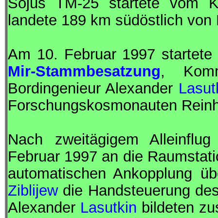
Sojus TM-25 startete vom K
landete 189 km südöstlich von
Am 10. Februar 1997 startet
Mir-Stammbesatzung
,
Kom
Bordingenieur
Alexander
Lasut
Forschungskosmonauten
Rein
Nach zweitägigem Alleinflu
Februar 1997 an die Raumstat
automatischen Ankopplung ü
Ziblijew
die Handsteuerung des
Alexander
Lasutkin
bildeten z