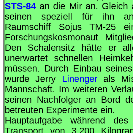
STS-84
an die
Mir
an. Gleich 
seinen speziell für ihn a
Raumschiff
Sojus
TM-25 ein.
Forschungskosmonaut
Mitgli
Den Schalensitz hätte er all
unerwartet schnellen Heimk
müssen. Durch Einbau seines
wurde Jerry
Linenger
als Mis
Mannschaft. Im weiteren Verl
seinen Nachfolger an Bord 
betreuten Experimente ein.
Hauptaufgabe während des
Transport von 3.200 Kilogr