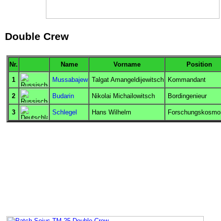
Double Crew
Nr.
Name
Vorname
Position
1
Mussabajew
Talgat Amangeldijewitsch
Kommandant
2
Budarin
Nikolai Michailowitsch
Bordingenieur
3
Schlegel
Hans Wilhelm
Forschungskosmo