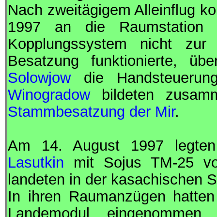
Nach zweitägigem Alleinflug k
1997 an die Raumstatio
Kopplungssystem nicht zur
Besatzung funktionierte, ü
Solowjow
die Handsteuerung
Winogradow
bildeten zusam
Stammbesatzung der Mir
.
Am 14. August 1997 legte
Lasutkin
mit
Sojus
TM-25 von
landeten in der kasachischen S
In ihren Raumanzügen hatten
Landemodul eingenommen