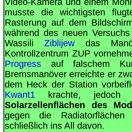
Video-Kamera und einem Moni
musste die wichtigsten flug
Rasterung auf dem Bildschirm
während des neuen Versuchs 
Wassili
Ziblijew
das Manöv
Kontrollzentrum
ZUP
vornehmen
Progress
auf falschem Kurs
Bremsmanöver erreichte er zwa
dem Heck der Station vorbeifl
Kwant1
krachte, jedoc
Solarzellenflächen des Mo
gegen die Radiatorflächen 
schließlich ins All davon.