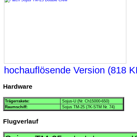
hochauflösende Version (818 K
Hardware
Trägerrakete:
Sojus-U (Nr. Ch15000-650)
Raumschiff:
Sojus TM-25 (7K-STM Nr. 74)
Flugverlauf