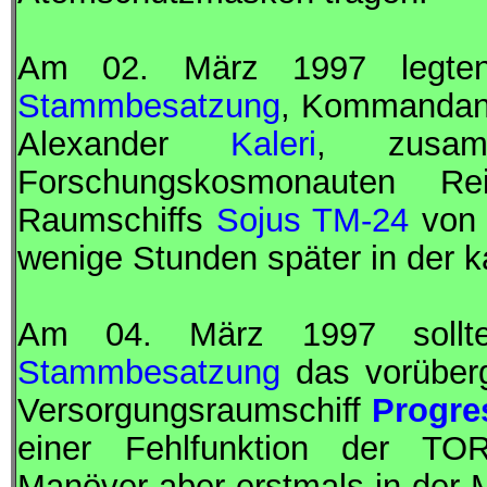
Am 02. März 1997 legten
Stammbesatzung
,
Kommandan
Alexander
Kaleri
, zusa
Forschungskosmonauten
Rei
Raumschiffs
Sojus TM-24
von 
wenige Stunden später in der 
Am 04. März 1997 soll
Stammbesatzung
das vorüber
Versorgungsraumschiff
Progre
einer Fehlfunktion der TOR
Manöver aber erstmals in der
M