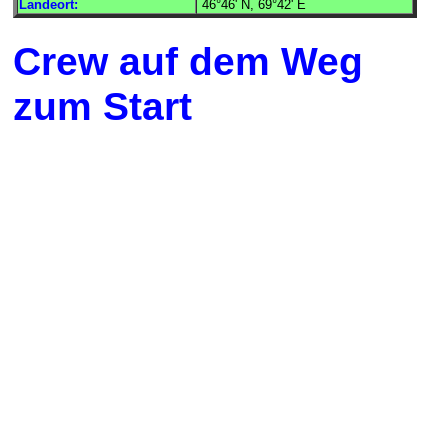
Landeort:
46°46' N, 69°42' E
Crew auf dem Weg
zum Start