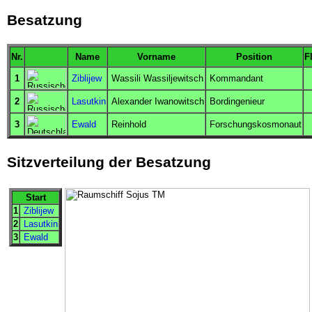
Besatzung
Nr.
Name
Vorname
Position
F
1
Ziblijew
Wassili Wassiljewitsch
Kommandant
2
Lasutkin
Alexander Iwanowitsch
Bordingenieur
3
Ewald
Reinhold
Forschungskosmonaut
Sitzverteilung der Besatzung
Start
1
Ziblijew
2
Lasutkin
3
Ewald