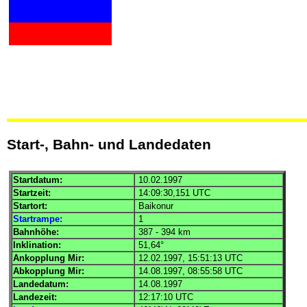
Start-, Bahn- und Landedaten
Startdatum:
10.02.1997
Startzeit:
14:09:30,151
UTC
Startort:
Baikonur
Startrampe:
1
Bahnhöhe:
387 - 394 km
Inklination:
51,64°
Ankopplung
Mir
:
12.02.1997, 15:51:13
UTC
Abkopplung
Mir
:
14.08.1997, 08:55:58
UTC
Landedatum:
14.08.1997
Landezeit:
12:17:10
UTC