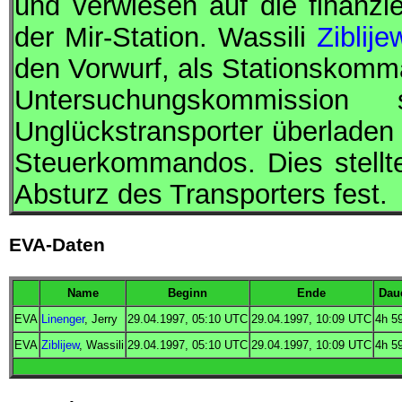
und verwiesen auf die finanzi
der
Mir
-Station. Wassili
Ziblije
den Vorwurf, als Stationskomm
Untersuchungskommission 
Unglückstransporter überladen 
Steuerkommandos. Dies stellt
Absturz des Transporters fest.
EVA-Daten
Name
Beginn
Ende
Dau
EVA
Linenger
, Jerry
29.04.1997, 05:10
UTC
29.04.1997, 10:09
UTC
4h 5
EVA
Ziblijew
, Wassili
29.04.1997, 05:10
UTC
29.04.1997, 10:09
UTC
4h 5