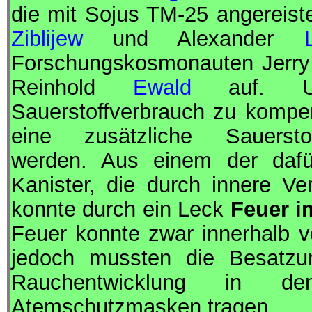
die mit
Sojus
TM-25 angereis
Ziblijew
und Alexander
Forschungskosmonauten
Jerr
Reinhold
Ewald
auf. Um
Sauerstoffverbrauch zu komp
eine zusätzliche Sauerstof
werden. Aus einem der dafür
Kanister, die durch innere V
konnte durch ein Leck
Feuer 
Feuer konnte zwar innerhalb 
jedoch mussten die Besatzun
Rauchentwicklung in d
Atemschutzmasken tragen.