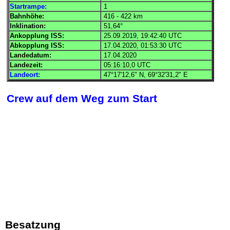
Startrampe:
1
Bahnhöhe:
416 - 422 km
Inklination:
51,64°
Ankopplung
ISS
:
25.09.2019, 19:42:40
UTC
Abkopplung
ISS
:
17.04.2020, 01:53:30
UTC
Landedatum:
17.04.2020
Landezeit:
05:16:10,0
UTC
Landeort:
47°17'12,6" N, 69°32'31,2" E
Crew auf dem Weg zum Start
Besatzung