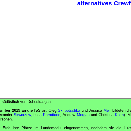
alternatives Crew
 südöstlich von Dsheskasgan.
ember 2019 an die
ISS
an. Oleg
Skripotschka
und Jessica
Meir
bildeten d
lexander
Skworzow
, Luca
Parmitano
, Andrew
Morgan
und Christina
Koch
). M
rsonen.
r Erde ihre Plätze im Landemodul eingenommen, nachdem sie die Luk