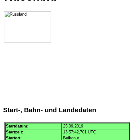
Start-, Bahn- und Landedaten
Startdatum:
25.09.2019
Startzeit:
13:57:42,701
UTC
Startort:
Baikonur