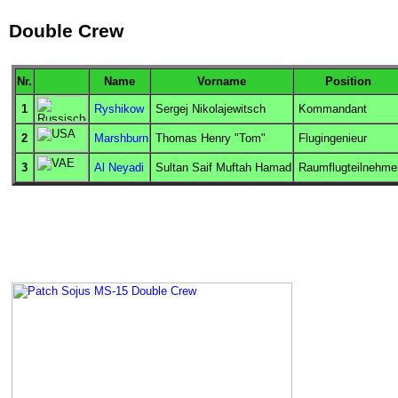
Double Crew
Nr.
Name
Vorname
Position
1
Ryshikow
Sergej Nikolajewitsch
Kommandant
2
Marshburn
Thomas Henry "Tom"
Flugingenieur
3
Al Neyadi
Sultan Saif Muftah Hamad
Raumflugteilnehme