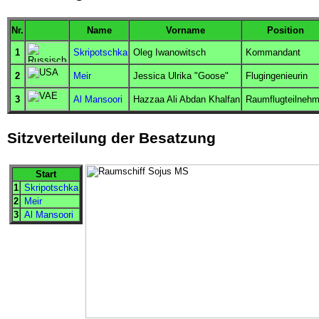
Nr.
Name
Vorname
Position
1
Skripotschka
Oleg Iwanowitsch
Kommandant
2
Meir
Jessica Ulrika "Goose"
Flugingenieurin
3
Al Mansoori
Hazzaa Ali Abdan Khalfan
Raumflugteilnehm
Sitzverteilung der Besatzung
Start
1
Skripotschka
2
Meir
3
Al Mansoori