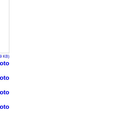
09 KB)
foto
foto
foto
foto