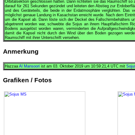
Orbitalsektion geschlossen hatten. Dann richteten sie das Raumschiff so a
darauf für 261 Sekunden gezündet und leiteten den Abstieg zur Erdoberflä
und des Geräteteils, die beide in der Erdatmosphäre verglühten. Das ve
möglichst genaue Landung in Kasachstan erreicht wurde. Nach dem Eintri
um die Kapsel ab. Dann löste sich der Deckel des Fallschirmbehälters 
abgetrennt worden war, schwebte die
Sojus
an ihrem Hauptfallschirm Ri
Bodens ausgelöst worden waren, verminderten die Aufprallgeschwindigke
damit die Kapsel nicht durch den Wind über den Boden gezogen werde
Raumschiff mit ihrer Unterschrift versehen.
Anmerkung
Hazzaa
Al Mansoori
ist am 03. Oktober 2019 um 10:59:21,4
UTC
mit
Soju
Grafiken / Fotos