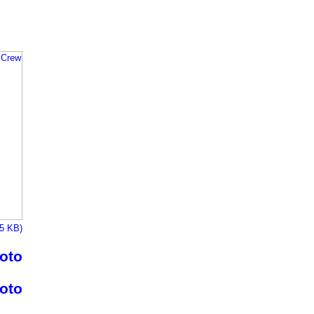
65 KB)
foto
foto