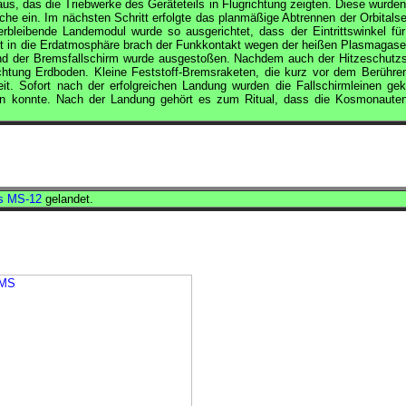
us, das die Triebwerke des Geräteteils in Flugrichtung zeigten. Diese wurden
che ein. Im nächsten Schritt erfolgte das planmäßige Abtrennen der Orbitalse
rbleibende Landemodul wurde so ausgerichtet, dass der Eintrittswinkel für
tt in die Erdatmosphäre brach der Funkkontakt wegen der heißen Plasmagase
und der Bremsfallschirm wurde ausgestoßen. Nachdem auch der Hitzeschutzs
chtung Erdboden. Kleine Feststoff-Bremsraketen, die kurz vor dem Berühre
it. Sofort nach der erfolgreichen Landung wurden die Fallschirmleinen gek
n konnte. Nach der Landung gehört es zum Ritual, dass die Kosmonaute
s MS-12
gelandet.