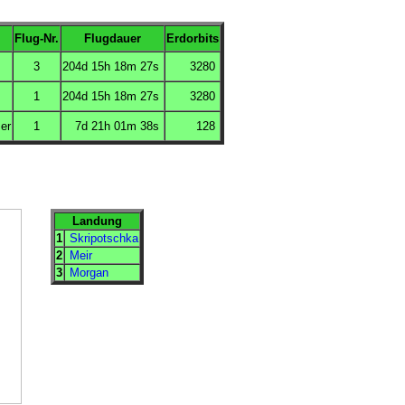
Flug-Nr.
Flugdauer
Erdorbits
3
204d 15h 18m 27s
3280
1
204d 15h 18m 27s
3280
er
1
7d 21h 01m 38s
128
Landung
1
Skripotschka
2
Meir
3
Morgan