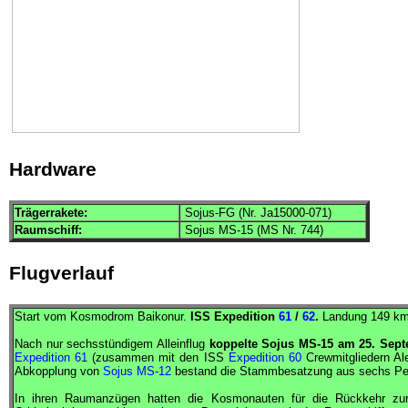
Hardware
Trägerrakete:
Sojus-FG (Nr. Ja15000-071)
Raumschiff:
Sojus MS-15 (MS Nr. 744)
Flugverlauf
Start vom Kosmodrom Baikonur.
ISS
Expedition
61
/
62
.
Landung 149 km
Nach nur sechsstündigem Alleinflug
koppelte
Sojus
MS-15 am 25. Sept
Expedition 61
(zusammen mit den
ISS
Expedition 60
Crewmitgliedern A
Abkopplung von
Sojus MS-12
bestand die Stammbesatzung aus sechs Pe
In ihren Raumanzügen hatten die Kosmonauten für die Rückkehr zu