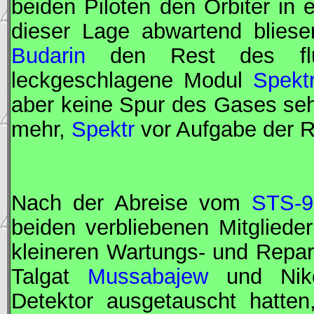
beiden Piloten den Orbiter in e
dieser Lage abwartend blies
Budarin
den Rest des fluo
leckgeschlagene Modul
Spekt
aber keine Spur des Gases se
mehr,
Spektr
vor Aufgabe der 
Nach der Abreise vom
STS-9
beiden verbliebenen Mitgliede
kleineren Wartungs- und Repar
Talgat
Mussabajew
und Nik
Detektor ausgetauscht hatten