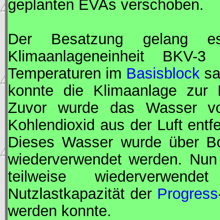
geplanten
EVA
s verschoben.
Der Besatzung gelang 
Klimaanlageneinheit BKV-
Temperaturen im
Basisblock
sa
konnte die Klimaanlage zur L
Zuvor wurde das Wasser vo
Kohlendioxid aus der Luft entf
Dieses Wasser wurde über Bo
wiederverwendet werden. Nun
teilweise wiederverwend
Nutzlastkapazität der
Progress
werden konnte.