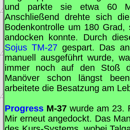
und parkte sie etwa 60 Me
Anschließend drehte sich d
Bodenkontrolle um 180 Grad,
andocken konnte. Durch diese
Sojus TM-27
gespart. Das an
manuell ausgeführt wurde, w
immer noch auf den Stoß de
Manöver schon längst been
arbeitete die Besatzung am Le
Progress
M-37
wurde am 23. 
Mir
erneut angedockt. Das Manö
des Kurs-Systems, wobei Talg