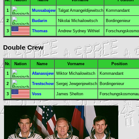
1
Mussabajew
Talgat Amangeldijewitsch
Kommandant
2
Budarin
Nikolai Michailowitsch
Bordingenieur
3
Thomas
Andrew Sydney Withiel
Forschungskosmo
Double Crew
Nr.
Nation
Name
Vorname
Position
1
Afanassjew
Wiktor Michailowitsch
Kommandant
2
Trestschow
Sergej Jewgenjewitsch
Bordingenieur
3
Voss
James Shelton
Forschungskosmonau