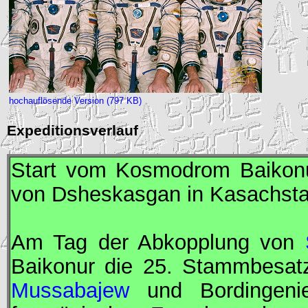
hochauflösende Version (797 KB)
Expeditionsverlauf
Start vom Kosmodrom Baikonu
von Dsheskasgan in Kasachsta
Am Tag der Abkopplung von
Baikonur die 25. Stammbesa
Mussabajew
und
Bordingeni