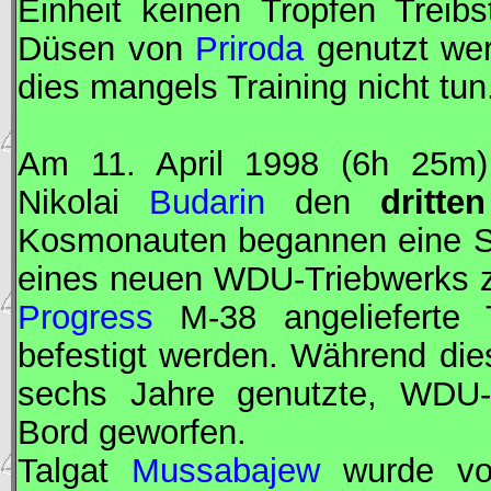
Einheit keinen Tropfen Treib
Düsen von
Priroda
genutzt we
dies mangels Training nicht tun
Am 11. April 1998 (6h 25m)
Nikolai
Budarin
den
dritte
Kosmonauten begannen eine S
eines neuen
WDU
-Triebwerks 
Progress
M-38 angelieferte T
befestigt werden. Während die
sechs Jahre genutzte,
WDU
Bord geworfen.
Talgat
Mussabajew
wurde vo