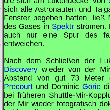
die sich am Lukendeckel von
sich alle Astronauten und Tal
Fenster begeben hatten, ließ 
des Gases in
Spektr
strömen. 
auch nur eine Spur des fa
entweichen.
Nach dem Schließen der Luk
Discovery
wieder von der
Mi
Abstand von gut 73 Meter er
Precourt
und Dominic
Gorie
di
bei früheren Shuttle-
Mir
-Koppl
der
Mir
wieder fotografisch dok