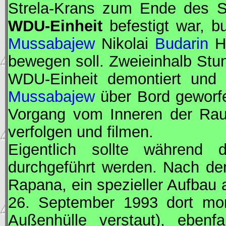
Strela-Krans zum Ende des S
WDU
-Einheit
befestigt war, bu
Mussabajew
Nikolai
Budarin
Hi
bewegen soll. Zweieinhalb Stu
WDU
-Einheit demontiert un
Mussabajew
über Bord geworf
Vorgang vom Inneren der Rau
verfolgen und filmen.
Eigentlich sollte während 
durchgeführt werden. Nach de
Rapana, ein spezieller Aufbau
26. September 1993 dort mon
Außenhülle verstaut), ebenf