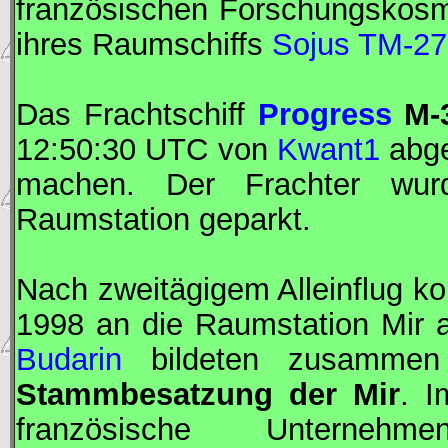
französischen
Forschungskos
ihres Raumschiffs
Sojus TM-27
Das Frachtschiff
Progress
M-
12:50:30
UTC
von
Kwant1
abge
machen. Der Frachter wurd
Raumstation geparkt.
Nach zweitägigem Alleinflug k
1998 an die Raumstation
Mir
a
Budarin
bildeten zusamme
Stammbesatzung der
Mir
. I
französische Unterne