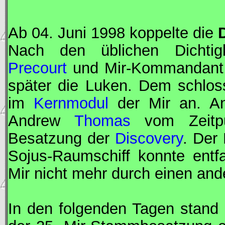
Ab 04. Juni 1998 koppelte die
Nach den üblichen Dichtigk
Precourt
und
Mir
-
Kommandant
später die Luken. Dem schlos
im
Kernmodul
der
Mir
an. An
Andrew
Thomas
vom Zeitpu
Besatzung der
Discovery
. Der
Sojus
-Raumschiff konnte entf
Mir
nicht mehr durch einen and
In den folgenden Tagen stand