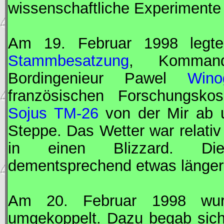
wissenschaftliche Experimente
Am 19. Februar 1998 legte
Stammbesatzung
,
Kommand
Bordingenieur
Pawel
Wino
französischen
Forschungsko
Sojus TM-26
von der
Mir
ab u
Steppe. Das Wetter war relativ
in einen Blizzard. Die
dementsprechend etwas länger 
Am 20. Februar 1998 w
umgekoppelt. Dazu begab sic