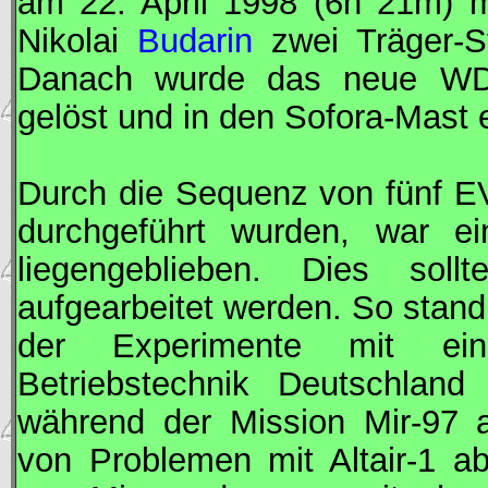
am 22. April 1998 (6h 21m) m
Nikolai
Budarin
zwei Träger-S
Danach wurde das neue
W
gelöst und in den Sofora-Mast 
Durch die Sequenz von fünf
E
durchgeführt wurden, war e
liegengeblieben. Dies so
aufgearbeitet werden. So stan
der Experimente mit eine
Betriebstechnik Deutschland
während der Mission
Mir
-97 
von Problemen mit Altair-1 a