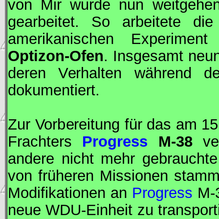
von
Mir
wurde nun weitgehen
gearbeitet. So arbeitete di
amerikanischen Experimen
Optizon-Ofen
. Insgesamt neu
deren Verhalten während der
dokumentiert.
Zur Vorbereitung für das am 1
Frachters
Progress
M-38
ver
andere nicht mehr gebrauchte
von früheren Missionen stammt
Modifikationen an
Progress
M-3
neue
WDU
-Einheit zu transpor