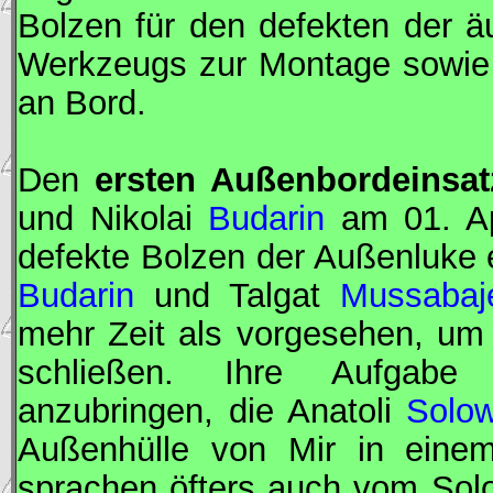
Bolzen für den defekten der ä
Werkzeugs zur Montage sowie 
an Bord.
Den
ersten Außenbordeinsat
und Nikolai
Budarin
am 01. Ap
defekte Bolzen der Außenluke e
Budarin
und Talgat
Mussabaj
mehr Zeit als vorgesehen, um
schließen. Ihre Aufgabe 
anzubringen, die Anatoli
Solo
Außenhülle von
Mir
in einem
sprachen öfters auch vom Sol