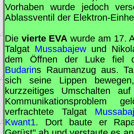
Vorhaben wurde jedoch vers
Ablassventil der Elektron-Einhei
Die
vierte
EVA
wurde am 17. Ap
Talgat
Mussabajew
und Nikol
dem Öffnen der Luke fiel de
Budarin
s Raumanzug aus. Ta
sich seine Lippen bewegen,
kurzzeitiges Umschalten auf
Kommunikationsproblem g
verfrachtete Talgat
Mussaba
Kwant1
. Dort baute er Rapa
Gerüst" ab und verstaute es an