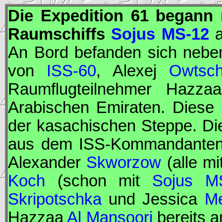
Die Expedition 61 begann
Raumschiffs
Sojus MS-12
a
An Bord befanden sich nebe
von
ISS-60
, Alexej
Owtsch
Raumflugteilnehmer
Hazza
Arabischen Emiraten. Diese 
der kasachischen Steppe. D
aus dem
ISS
-Kommandante
Alexander
Skworzow
(alle m
Koch
(schon mit
Sojus M
Skripotschka
und Jessica
Me
Hazzaa
Al Mansoori
bereits 