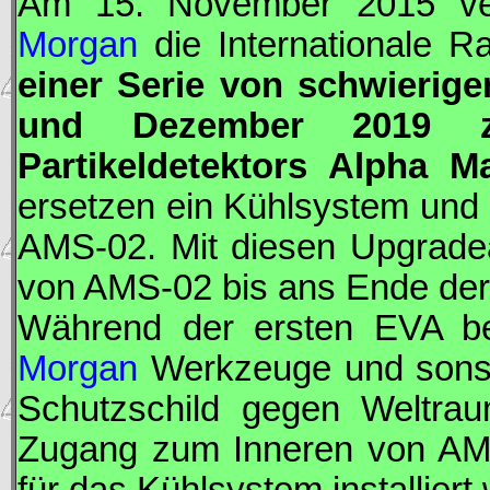
Am 15. November 2015 ve
Morgan
die Internationale R
einer Serie von schwieri
und Dezember 2019 z
Partikeldetektors Alpha M
ersetzen ein Kühlsystem und 
AMS
-02. Mit diesen Upgrade
von
AMS
-02 bis ans Ende de
Während der ersten
EVA
be
Morgan
Werkzeuge und sonsti
Schutzschild gegen Weltrau
Zugang zum Inneren von
AM
für das Kühlsystem installier