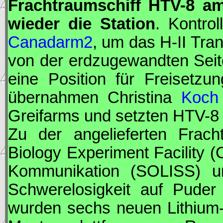
Frachtraumschiff
HTV
-8 a
wieder die Station
. Kontro
Canadarm2
, um das H-II Tr
von der erdzugewandten Sei
eine Position für Freisetz
übernahmen Christina
Koch
Greifarms und setzten
HTV
-8
Zu der angelieferten Frach
Biology Experiment Facility (C
Kommunikation (SOLISS) u
Schwerelosigkeit auf Puder
wurden sechs neuen Lithium-