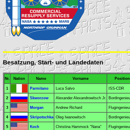
Besatzung, Start- und Landedaten
Nr.
Nation
Name
Vorname
Position
1
Parmitano
Luca Salvo
ISS-CDR
2
Skworzow
Alexander Alexandrowitsch Jr.
Bordingenieu
3
Morgan
Andrew Richard
Flugingenieu
4
Skripotschka
Oleg Iwanowitsch
Bordingenieu
5
Koch
Christina Hammock "Nana"
Flugingenieu