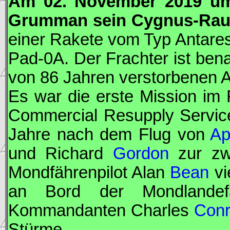
Am 02. November 2019 um
Grumman
sein
Cygnus
-Rau
einer Rakete vom Typ Antares
Pad-0A. Der Frachter ist ben
von 86 Jahren verstorbenen
A
Es war die erste Mission im
Commercial Resupply Servic
Jahre nach dem Flug von
Ap
und Richard
Gordon
zur zw
Mondfährenpilot Alan
Bean
vi
an Bord der Mondlandef
Kommandanten Charles
Con
Stürme.