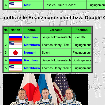
6
Meir
Jessica Ulrika "Goose"
Flugingenieu
inoffizielle Ersatzmannschaft bzw. Double
Nr.
Nation
Name
Vorname
Position
1
Ryshikow
Sergej Nikolajewitsch
ISS-CDR
2
Marshburn
Thomas Henry "Tom"
Flugingenieur
3
Noguchi
Soichi
Flugingenieur
4
Ryshikow
Sergej Nikolajewitsch
Bordingenieur
5
Marshburn
Thomas Henry "Tom"
Flugingenieur