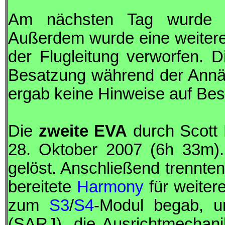
Am nächsten Tag wurd
Außerdem wurde eine weitere 
der Flugleitung verworfen. 
Besatzung während der Ann
ergab keine Hinweise auf Be
Die
zweite
EVA
durch Scott
28. Oktober 2007 (6h 33m)
gelöst. Anschließend trennten
bereitete
Harmony
für weiter
zum
S3
/
S4
-Modul begab, u
(
SARJ
), die Ausrichtmechani