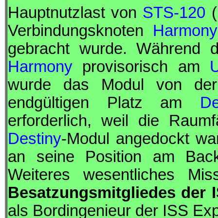
Hauptnutzlast von
STS-120
(
Verbindungsknoten
Harmony
gebracht wurde. Während d
Harmony
provisorisch am
U
wurde das Modul von der 
endgültigen Platz am
De
erforderlich, weil die Rau
Destiny
-Modul angedockt wa
an seine Position am Backb
Weiteres wesentliches Mi
Besatzungsmitgliedes der
als
Bordingenieur
der
ISS
Exp