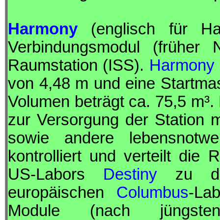
Harmony
(englisch für H
Verbindungsmodul (früher 
Raumstation (
ISS
).
Harmony
von 4,48 m und eine Startma
Volumen beträgt ca. 75,5 m³.
zur Versorgung der Station mi
sowie andere lebensnotw
kontrolliert und verteilt di
US-Labors
Destiny
zu den
europäischen
Columbus
-La
Module (nach jüngste