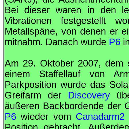
Bei dieser waren in den l
Vibrationen festgestellt 
Metallspäne, von denen er 
mitnahm. Danach wurde
P6
i
Am 29. Oktober 2007, dem s
einem Staffellauf von Ar
Parkposition wurde das Sol
Greifarm der
Discovery
übe
äußeren Backbordende der Gi
P6
wieder vom
Canadarm2
Position gebracht. Außerd