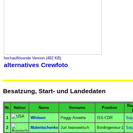
hochauflösende Version (482 KB)
alternatives Crewfoto
Besatzung, Start- und Landedaten
Ra
Nr.
Nation
Name
Vorname
Position
1
Whitson
Peggy Annette
ISS-CDR
Soj
2
Malentschenko
Juri Iwanowitsch
Bordingenieur
-1
Soj