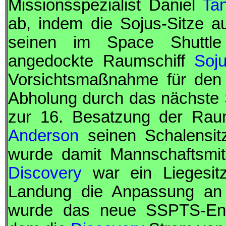
Missionsspezialist Daniel
Tan
ab, indem die
Sojus
-Sitze 
seinen im Space Shuttle 
angedockte Raumschiff
Soj
Vorsichtsmaßnahme für den 
Abholung durch das nächste Sp
zur 16. Besatzung der Rau
Anderson
seinen Schalensi
wurde damit Mannschaftsmi
Discovery
war ein Liegesit
Landung die Anpassung an d
wurde das neue
SSPTS
-En