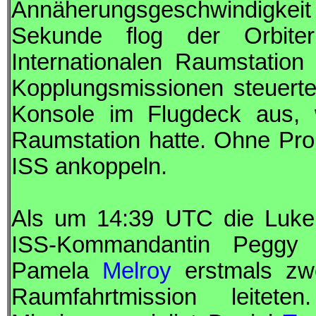
Annäherungsgeschwindigkeit 
Sekunde flog der Orbite
Internationalen Raumstatio
Kopplungsmissionen steuerte
Konsole im Flugdeck aus, w
Raumstation hatte. Ohne Pro
ISS
ankoppeln.
Als um 14:39
UTC
die Luken
ISS
-Kommandantin Pegg
Pamela
Melroy
erstmals zwe
Raumfahrtmission leit