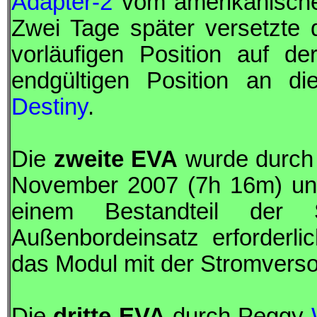
Adapter-2
vom amerikanisch
Zwei Tage später versetzte
vorläufigen Position auf d
endgültigen Position an d
Destiny
.
Die
zweite
EVA
wurde durc
November 2007 (7h 16m) u
einem Bestandteil der
Außenbordeinsatz erforderl
das Modul mit der Stromverso
Die
dritte
EVA
durch Peggy