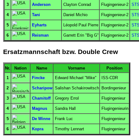
3
Anderson
Clayton Conrad
Flugingenieur
-2
STS
4
Tani
Daniel Michio
Flugingenieur
-2
STS
5
Eyharts
Léopold Paul Pierre
Flugingenieur
-2
STS
6
Reisman
Garrett Erin "Big G"
Flugingenieur
-2
STS
Ersatzmannschaft bzw. Double Crew
Nr.
Nation
Name
Vorname
Position
1
Fincke
Edward Michael "Mike"
ISS-CDR
2
Scharipow
Salishan Schakirowitsch
Bordingenieur
3
Chamitoff
Gregory Errol
Flugingenieur
4
Magnus
Sandra Hall
Flugingenieurin
5
De Winne
Frank Luc
Flugingenieur
6
Kopra
Timothy Lennart
Flugingenieur