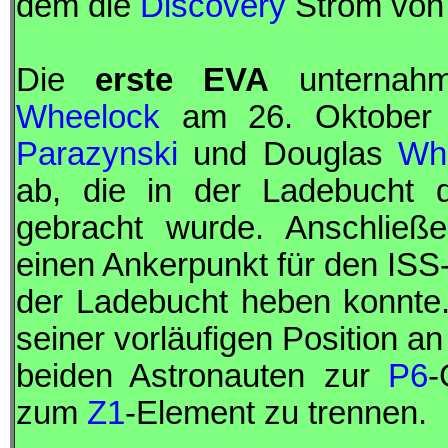
dem die
Discovery
Strom von
Die
erste
EVA
unternah
Wheelock
am 26. Oktober 2
Parazynski
und Douglas
Wh
ab, die in der Ladebucht
gebracht wurde. Anschlie
einen Ankerpunkt für den
ISS
der Ladebucht heben konnt
seiner vorläufigen Position a
beiden Astronauten zur
P6
-
zum
Z1
-Element zu trennen.