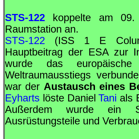
STS-122
koppelte am 09. F
Raumstation an.
STS-122
(
ISS
1 E Colum
Hauptbeitrag der
ESA
zur In
wurde das europäische
Weltraumausstiegs verbunden
war der
Austausch eines B
Eyharts
löste Daniel
Tani
als
Außerdem wurde ein Sti
Ausrüstungsteile und Verbrauc