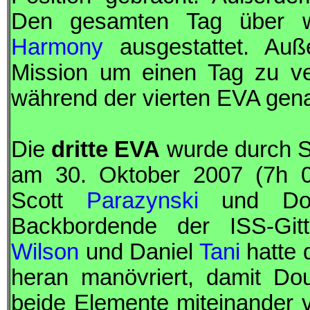
Den gesamten Tag über wu
Harmony
ausgestattet. Auße
Mission um einen Tag zu v
während der vierten
EVA
gena
Die
dritte
EVA
wurde durch S
am 30. Oktober 2007 (7h 08
Scott
Parazynski
und Do
Backbordende der
ISS
-Gi
Wilson
und Daniel
Tani
hatte 
heran manövriert, damit D
beide Elemente miteinander 