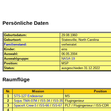
Persönliche Daten
Geburtsdatum:
29.08.1960
Geburtsort:
Statesville, North Carolina
Familienstand:
verheiratet
Kinder:
eins
Auswahl:
06.05.2004
Auswahlgruppe:
NASA-19
Position:
MSP
Status:
ausgeschieden 31.12.2022
Raumflüge
Nr.
Mission
Position
1
STS-127 Endeavour
MS
2
Sojus TMA-07M
/
ISS-34
/
ISS-35
Flugingenieur
3
SpaceX Crew-3
/
ISS-66
/
ISS-67
PLT
/
Flugingenieur
/
ISS-CDR
4