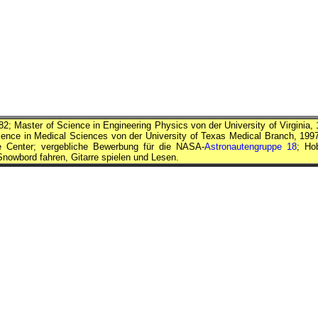
2; Master of Science in Engineering Physics von der University of Virginia, 
ience in Medical Sciences von der University of Texas Medical Branch, 1997
ce Center; vergebliche Bewerbung für die
NASA
-
Astronautengruppe 18
; Ho
owbord fahren, Gitarre spielen und Lesen.