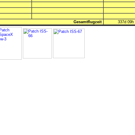
Gesamtflugzeit
337d 09