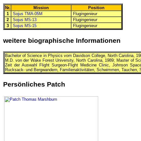
Nr.
Mission
Position
1
Sojus TMA-05M
Flugingenieur
2
Sojus MS-13
Flugingenieur
3
Sojus MS-15
Flugingenieur
weitere biographische Informationen
Bachelor of Science in Physics vom Davidson College, North Carolina, 198
M.D.
von der Wake Forest University, North Carolina, 1989; Master of Sc
Zeit der Auswahl Flight Surgeon-Flight Medicine Clinic, Johnson Spa
Rucksack- und Bergwandern, Familienaktivitäten, Schwimmen, Tauchen, Sn
Persönliches Patch