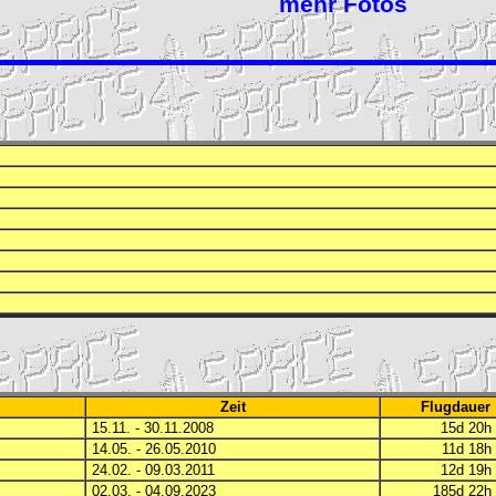
mehr Fotos
Zeit
Flugdauer
15.11. - 30.11.2008
15d 20
14.05. - 26.05.2010
11d 18
24.02. - 09.03.2011
12d 19
02.03. - 04.09.2023
185d 22