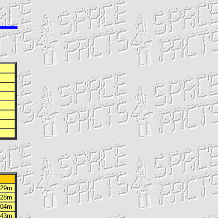
h 29m
h 28m
h 04m
h 43m