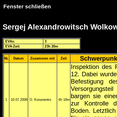
Fenster schließen
Sergej Alexandrowitsch Wolko
EVA
s:
3
EVA
-Zeit:
23h 20m
Schwerpunk
Nr.
Datum
Zusammen mit
Zeit
Inspektion des
12. Dabei wurden
Befestigung d
Versorgungstei
bargen sie eine
1
10.07.2008
O. Kononenko
6h 18m
zur Kontrolle 
Boden. Letztlic