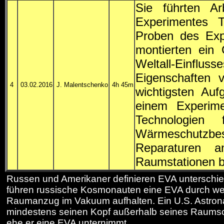
Sie führten A
Experimentes T
Proben des Exp
montierten ein 
Weltall-Einflus
Eigenschaften v
4
03.02.2016
J. Malentschenko
4h 45m
wichtigsten Au
einem Experime
Technologien
Wärmeschutzbe
Reparaturen 
Raumstationen b
Russen und Amerikaner definieren
EVA
unterschie
führen russische Kosmonauten eine
EVA
durch we
Raumanzug im Vakuum aufhalten. Ein U.S. Astro
mindestens seinen Kopf außerhalb seines Raumsc
ehe er eine
EVA
unternimmt.