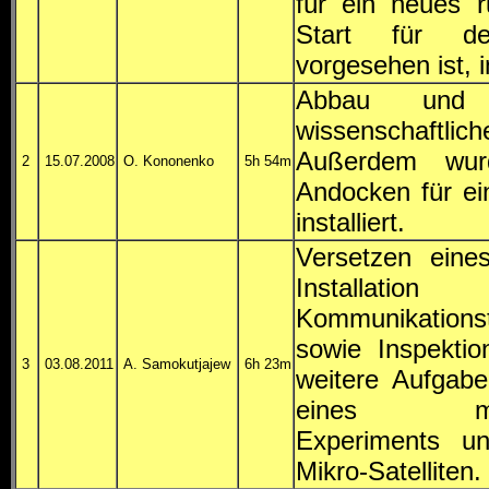
für ein neues 
Start für d
vorgesehen ist, in
Abbau und N
wissenschaft
Außerdem wur
2
15.07.2008
O. Kononenko
5h 54m
Andocken für ei
installiert.
Versetzen eines
Install
Kommunikatio
sowie Inspekti
3
03.08.2011
A. Samokutjajew
6h 23m
weitere Aufgaben
eines materi
Experiments u
Mikro-Satelliten.