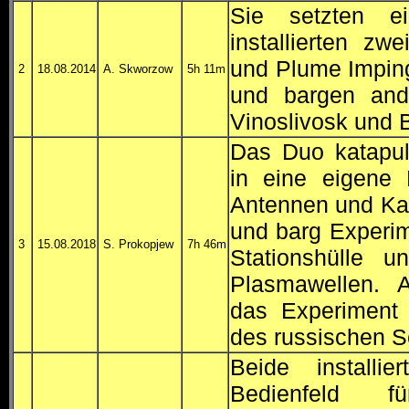
Sie setzten ei
installierten z
und Plume Imping
2
18.08.2014
A. Skworzow
5h 11m
und bargen and
Vinoslivosk und B
Das Duo katapulti
in eine eigene E
Antennen und Ka
und barg Experi
3
15.08.2018
S. Prokopjew
7h 46m
Stationshülle 
Plasmawellen. A
das Experiment 
des russischen S
Beide installi
Bedienfeld f