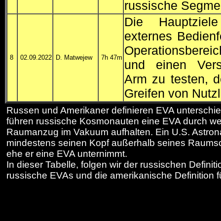
russische Segmen
Die Hauptziel
externes Bedienf
Operationsbereic
8
02.09.2022
D. Matwejew
7h 47m
und einen Vers
Arm zu testen, d
Greifen von Nutzl
Russen und Amerikaner definieren
EVA
unterschie
führen russische Kosmonauten eine
EVA
durch we
Raumanzug im Vakuum aufhalten. Ein U.S. Astro
mindestens seinen Kopf außerhalb seines Raumsc
ehe er eine
EVA
unternimmt.
In dieser Tabelle, folgen wir der russischen Definiti
russische
EVA
s und die amerikanische Definition f