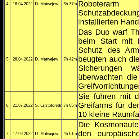
Roboterarm 
4
18.04.2022
D. Matwejew
6h 37m
Schutzabdec
installierten Han
Das Duo warf Th
beim Start mit
Schutz des Arm
beugten auch die
5
28.04.2022
D. Matwejew
7h 42m
Sicherungen w
überwachten die
Greifvorrichtung
Sie fuhren mit 
Greifarms für den
6
21.07.2022
S. Cristoforetti
7h 05m
10 kleine Raumf
Die Kosmonauten
den europäisch
7
17.08.2022
D. Matwejew
4h 01m