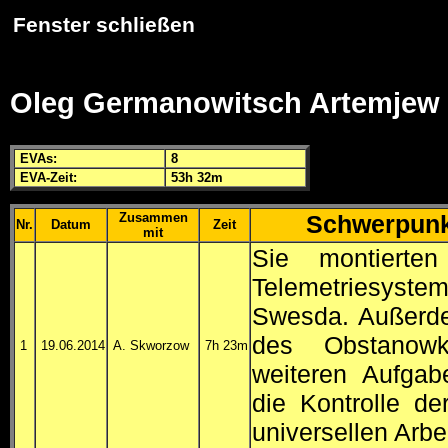
Fenster schließen
Oleg Germanowitsch Artemjew
EVA
s:
8
EVA
-Zeit:
53h 32m
Zusammen
Schwerpunk
Nr.
Datum
Zeit
mit
Sie montierten
Telemetriesyste
Swesda. Außerdem
des Obstanowk
1
19.06.2014
A. Skworzow
7h 23m
weiteren Aufgab
die Kontrolle der
universellen Arbe