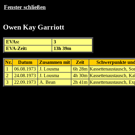
Fenster schließen
Owen Kay Garriott
EVA
s:
3
EVA
-Zeit:
13h 39m
Nr.
Datum
Zusammen mit
Zeit
Schwerpunkte un
1
06.08.1973
J. Lousma
6h 28m
Kassettenaustausch, So
2
24.08.1973
J. Lousma
4h 30m
Kassettenaustausch, Kab
3
22.09.1973
A. Bean
2h 41m
Kassettenaustausch, E