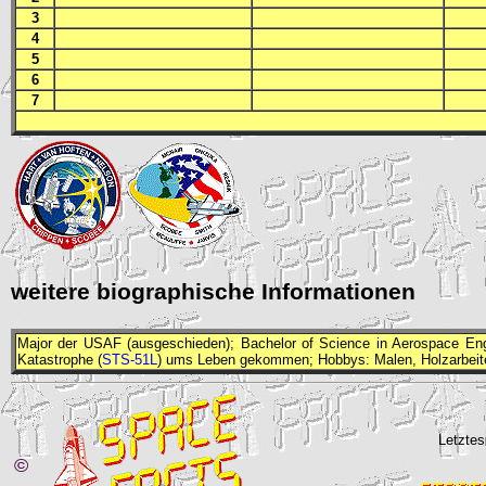
3
4
5
6
7
weitere biographische Informationen
Major der
USAF
(ausgeschieden); Bachelor of Science in Aerospace Engi
Katastrophe (
STS-51L
) ums Leben gekommen; Hobbys: Malen, Holzarbeiten
Letztes
©