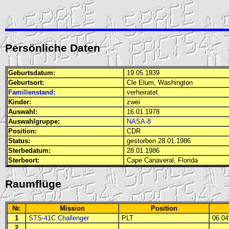
Persönliche Daten
Geburtsdatum:
19.05.1939
Geburtsort:
Cle Elum, Washington
Familienstand:
verheiratet
Kinder:
zwei
Auswahl:
16.01.1978
Auswahlgruppe:
NASA-8
Position:
CDR
Status:
gestorben 28.01.1986
Sterbedatum:
28.01.1986
Sterbeort:
Cape Canaveral, Florida
Raumflüge
Nr.
Mission
Position
1
STS-41C Challenger
PLT
06.04.
2